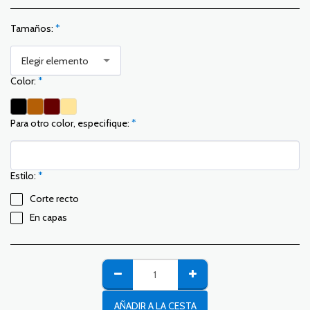
Tamaños:
*
Elegir elemento
Color:
*
Para otro color, especifique:
*
Estilo:
*
Corte recto
En capas
AÑADIR A LA CESTA