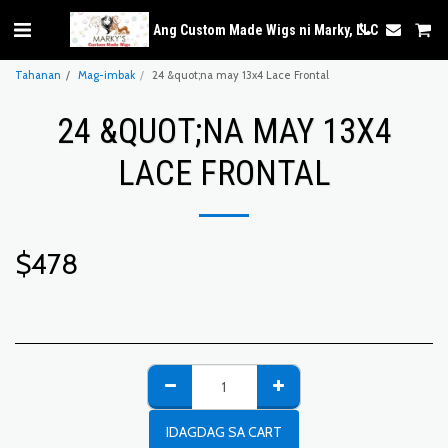
Ang Custom Made Wigs ni Marky, LLC
Tahanan
Mag-imbak
24 &quot;na may 13x4 Lace Frontal
24 &QUOT;NA MAY 13X4
LACE FRONTAL
$
478
IDAGDAG SA CART